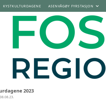
KYSTKULTURDAGENE
ASENVÅGØY FYRSTASJON
OM ASENVÅGØY FYRSTASJON
LEIE AV FYRET
turdagene 2023
08.08.23.