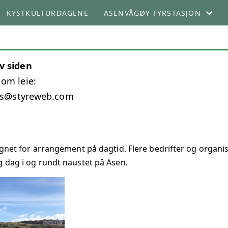
KYSTKULTURDAGENE
ASENVÅGØY FYRSTASJON
OM ASENVÅGØY FYRSTASJON
v siden
LEIE AV FYRET
om leie:
gos@styreweb.com
egnet for arrangement på dagtid. Flere bedrifter og organis
g dag i og rundt naustet på Asen.