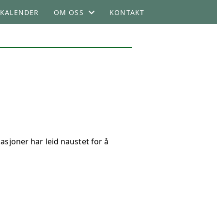
KALENDER
OM OSS
KONTAKT
STIFTELSEN
STYREOVERSIKT
VEDTEKTER
asjoner har leid naustet for å